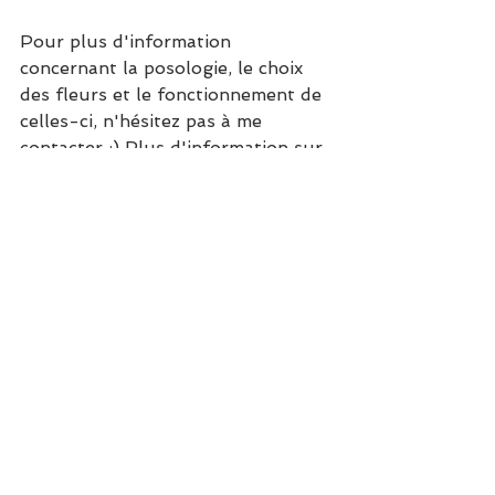
Pour plus d'information 
concernant la posologie, le choix 
des fleurs et le fonctionnement de 
celles-ci, n'hésitez pas à me 
contacter :) Plus d'information sur 
mon site 
valeriemottet.com
Page Facebook : 
https://www.facebook.com/valerie
mottetvm/
M'envoyer un message : 
https://www.valeriemottet.com/con
tact
Crédit photo : Bach 
Blütentherapie, Forschung und 