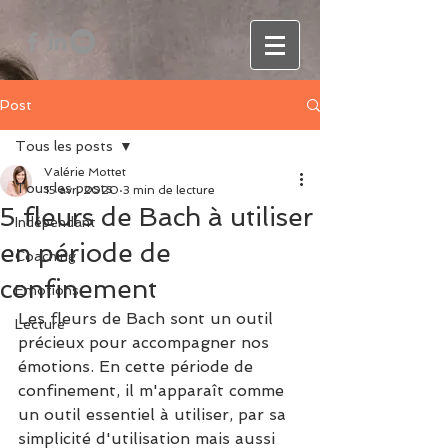
Post
Tous les posts
Valérie Mottet
Tous les posts
15 avr. 2020
3 min de lecture
5 fleurs de Bach à utiliser
Indépendant
en période de
Coaching
confinement
Emotions
Les fleurs de Bach sont un outil 
Lecture
précieux pour accompagner nos 
émotions. En cette période de 
confinement, il m'apparaît comme 
un outil essentiel à utiliser, par sa 
simplicité d'utilisation mais aussi 